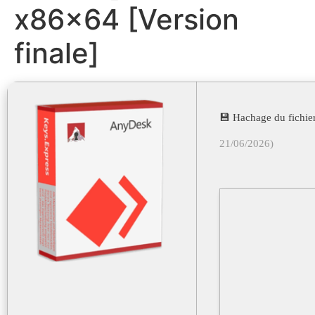
x86x64 [Version
finale]
💾 Hachage du fich
21/06/2026)