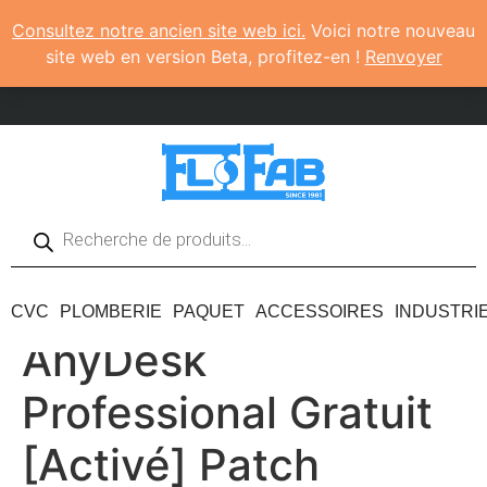
Consultez notre ancien site web ici.
Voici notre nouveau
site web en version Beta, profitez-en !
Renvoyer
CVC
PLOMBERIE
PAQUET
ACCESSOIRES
INDUSTRI
AnyDesk
Professional Gratuit
[Activé] Patch