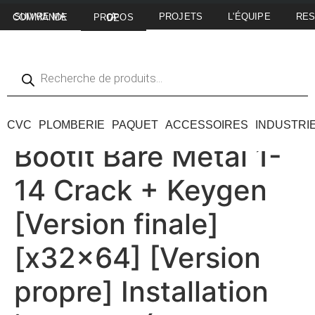
PROJETS
L'ÉQUIPE
RE
SUIVRE MA COMMANDE
A PROPOS DE
CVC
PLOMBERIE
PAQUET
ACCESSOIRES
INDUSTRI
BootIt Bare Metal 1-
14 Crack + Keygen
[Version finale]
[x32x64] [Version
propre] Installation