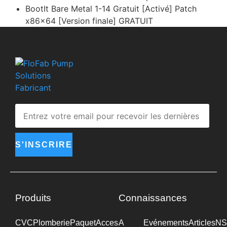
BootIt Bare Metal 1-14 Gratuit [Activé] Patch
x86x64 [Version finale] GRATUIT
S'INSCRIRE
Produits
Connaissances
CVC
Plomberie
Paquet
Accessoires
A
Industrie
Evénements
Articles
NS