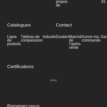
propos
61
de
Catalogues
Contact
Ligne
Tableau de
Industrie
Soutien
Fiche
Marché
Suivre ma
Gar
de
comparaison
technique
de
commande
produits
l'après-
vente
Certifications
2024
Rejoignez-nous