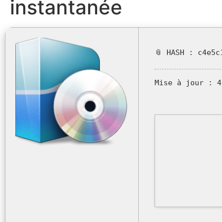
instantanée
📎 HASH : c4e5c
Mise à jour :
4