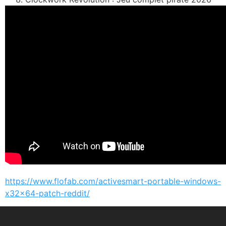
https://www.flofab.com/activesmart-portable-windows-
x32x64-patch-reddit/