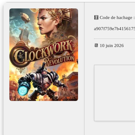
🧮 Code de hachage :
a907f759e7b415617
📆 10 juin 2026