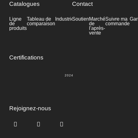
Catalogues
Contact
Ligne
Tableau de
Industrie
Soutien
Fiche
Marché
Suivre ma
Gar
de
comparaison
technique
de
commande
produits
l'après-
vente
Certifications
2024
Rejoignez-nous