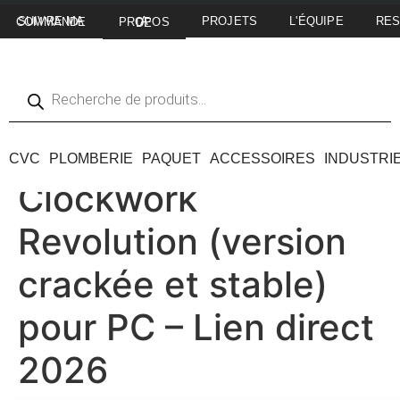
PROJETS
L'ÉQUIPE
RE
SUIVRE MA COMMANDE
A PROPOS DE
CVC
PLOMBERIE
PAQUET
ACCESSOIRES
INDUSTRI
Clockwork
Revolution (version
crackée et stable)
pour PC – Lien direct
2026