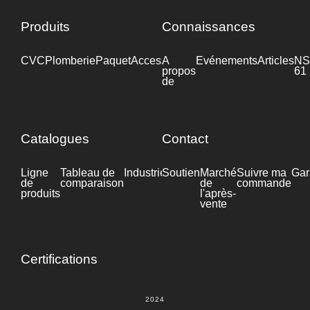
Produits
Connaissances
CVC
Plomberie
Paquet
Accessoires
A
Industrie
Evénements
Articles
NS
propos
61
de
Catalogues
Contact
Ligne
Tableau de
Industrie
Soutien
Fiche
Marché
Suivre ma
Gar
de
comparaison
technique
de
commande
produits
l'après-
vente
Certifications
2024