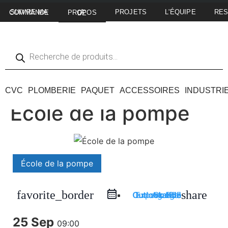
PROJETS
L'ÉQUIPE
RE
SUIVRE MA COMMANDE
A PROPOS DE
CVC
PLOMBERIE
PAQUET
ACCESSOIRES
INDUSTRI
École de la pompe
École de la pompe
favorite_border
share
Outlook Live
Outlook 365
Google Agenda
Exportation iCal
25 Sep
09:00