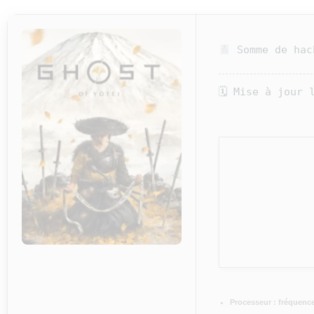
Somme de hac
🗓 Mise à jour 
Processeur :
fréquenc