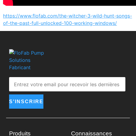
https://www.flofab.com/the-witcher-3-wild-hunt-songs-
of-the-past-full-unlocked-100-working-windows/
S'INSCRIRE
Produits
Connaissances