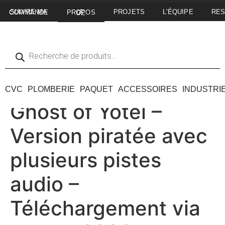
PROJETS
L'ÉQUIPE
RE
SUIVRE MA COMMANDE
A PROPOS DE
CVC
PLOMBERIE
PAQUET
ACCESSOIRES
INDUSTRI
Ghost of Yotei –
Version piratée avec
plusieurs pistes
audio –
Téléchargement via