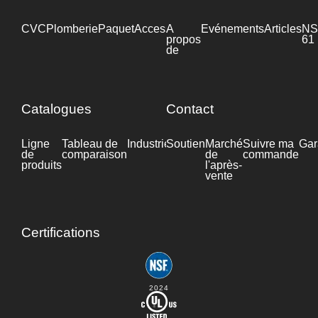
CVC
Plomberie
Paquet
Accessoires
A
Industrie
Evénements
Articles
NS
propos
61
de
Catalogues
Contact
Ligne
Tableau de
Industrie
Soutien
Fiche
Marché
Suivre ma
Gar
de
comparaison
technique
de
commande
produits
l'après-
vente
Certifications
2024