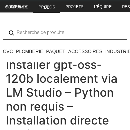
PROJETS
L'ÉQUIPE
RE
SUIVRE MA COMMANDE
A PROPOS DE
CVC
PLOMBERIE
PAQUET
ACCESSOIRES
INDUSTRI
Installer gpt-oss-
120b localement via
LM Studio – Python
non requis –
Installation directe