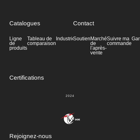
Catalogues
Contact
Ligne
Tableau de
Industrie
Soutien
Fiche
Marché
Suivre ma
Gar
de
comparaison
technique
de
commande
produits
l'après-
vente
Certifications
2024
Rejoignez-nous