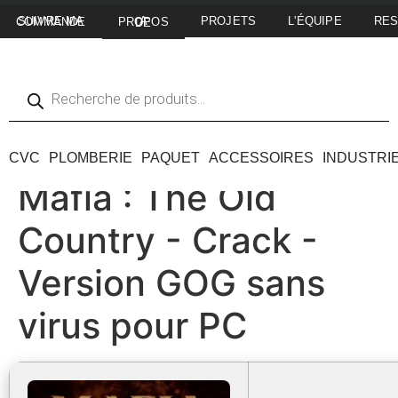
PROJETS
L'ÉQUIPE
RE
SUIVRE MA COMMANDE
A PROPOS DE
CVC
PLOMBERIE
PAQUET
ACCESSOIRES
INDUSTRI
Mafia : The Old
Country - Crack -
Version GOG sans
virus pour PC