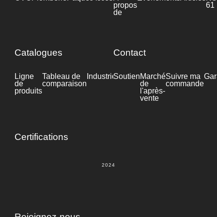
propos
61
de
Catalogues
Contact
Ligne
Tableau de
Industrie
Soutien
Fiche
Marché
Suivre ma
Gar
de
comparaison
technique
de
commande
produits
l'après-
vente
Certifications
2024
Rejoignez-nous