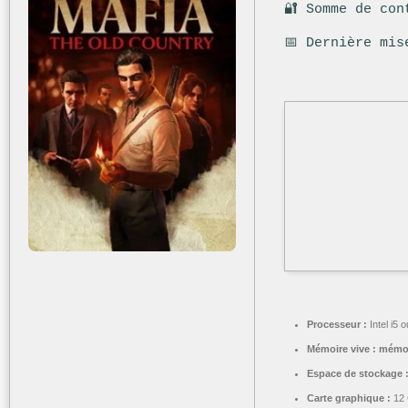
🔐 Somme de con
📅 Dernière mis
Processeur :
Intel i5
Mémoire vive :
mémo
Espace de stockage 
Carte graphique :
12 