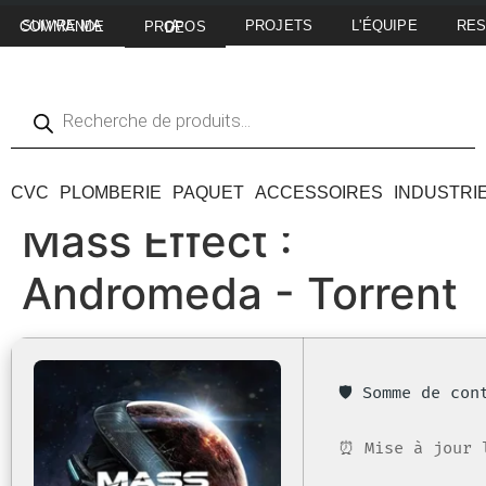
PROJETS
L'ÉQUIPE
RE
SUIVRE MA COMMANDE
A PROPOS DE
CVC
PLOMBERIE
PAQUET
ACCESSOIRES
INDUSTRI
Mass Effect :
Andromeda - Torrent
🛡️ Somme de co
⏰ Mise à jour 