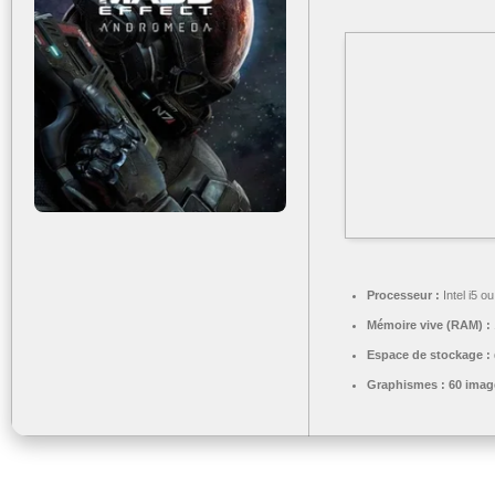
Processeur :
Intel i5 
Mémoire vive (RAM) :
Espace de stockage :
Graphismes :
60 imag