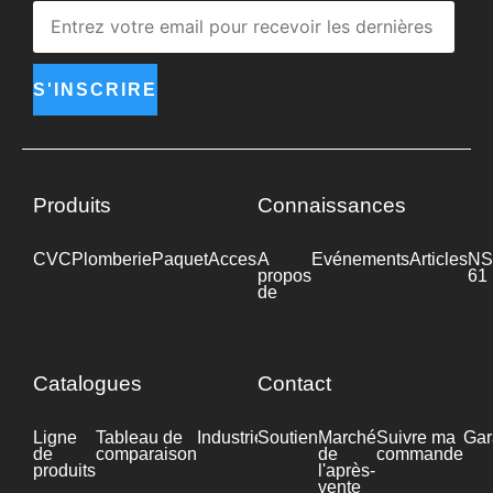
S'INSCRIRE
Produits
Connaissances
CVC
Plomberie
Paquet
Accessoires
A
Industrie
Evénements
Articles
NS
propos
61
de
Catalogues
Contact
Ligne
Tableau de
Industrie
Soutien
Fiche
Marché
Suivre ma
Gar
de
comparaison
technique
de
commande
produits
l'après-
vente