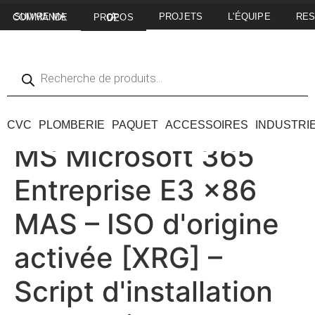
PROJETS
L'ÉQUIPE
RE
SUIVRE MA COMMANDE
A PROPOS DE
CVC
PLOMBERIE
PAQUET
ACCESSOIRES
INDUSTRI
MS Microsoft 365
Entreprise E3 x86
MAS – ISO d'origine
activée [XRG] –
Script d'installation