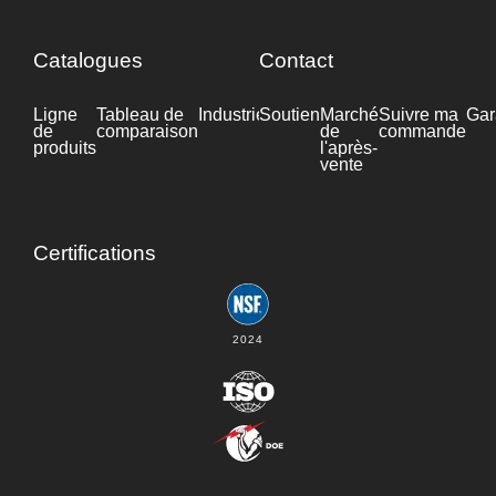
Catalogues
Contact
Ligne
Tableau de
Industrie
Soutien
Fiche
Marché
Suivre ma
Gar
de
comparaison
technique
de
commande
produits
l'après-
vente
Certifications
2024