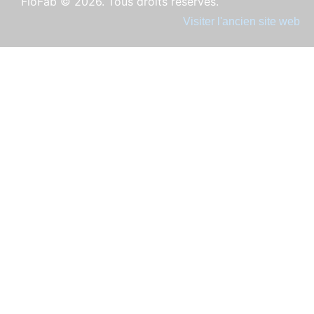
FloFab © 2026. Tous droits réservés.
Visiter l'ancien site web