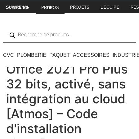
PROJETS
L'ÉQUIPE
RE
SUIVRE MA COMMANDE
A PROPOS DE
CVC
PLOMBERIE
PAQUET
ACCESSOIRES
INDUSTRI
Office 2021 Pro Plus
32 bits, activé, sans
intégration au cloud
[Atmos] – Code
d'installation