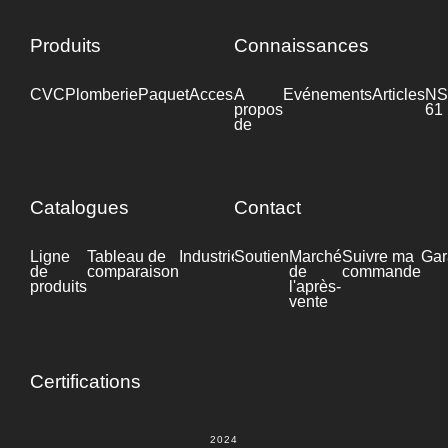
Produits
Connaissances
CVC
Plomberie
Paquet
Accessoires
A
Industrie
Evénements
Articles
NS
propos
61
de
Catalogues
Contact
Ligne
Tableau de
Industrie
Soutien
Fiche
Marché
Suivre ma
Gar
de
comparaison
technique
de
commande
produits
l'après-
vente
Certifications
2024