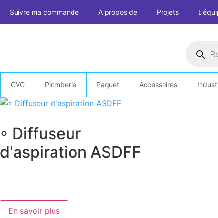
Skip
Suivre ma commande
A propos de
Projets
L'équ
to
content
Recherc
de
produits
CVC
Plomberie
Paquet
Accessoires
Indust
◦ Diffuseur
d'aspiration ASDFF
En savoir plus