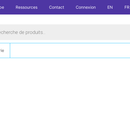
ipe
Ressources
Contact
Connexion
EN
FR
he
rie