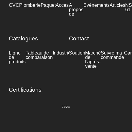
CVC
Plomberie
Paquet
Accessoires
A
Industrie
Evénements
Articles
NS
propos
61
de
Catalogues
Contact
Ligne
Tableau de
Industrie
Soutien
Fiche
Marché
Suivre ma
Gar
de
comparaison
technique
de
commande
produits
l'après-
vente
Certifications
2024