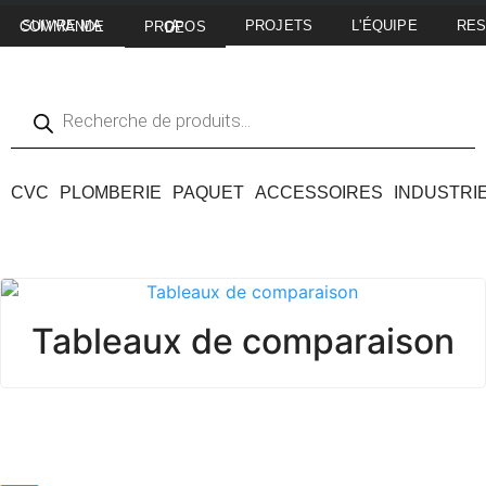
PROJETS
L'ÉQUIPE
RE
SUIVRE MA COMMANDE
A PROPOS DE
CVC
PLOMBERIE
PAQUET
ACCESSOIRES
INDUSTRI
Tableaux de comparaison