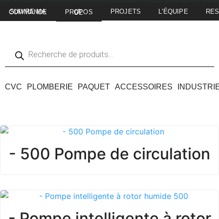
PROJETS
L'ÉQUIPE
RE
SUIVRE MA COMMANDE
A PROPOS DE
CVC
PLOMBERIE
PAQUET
ACCESSOIRES
INDUSTRI
- 500 Pompe de circulation
- Pompe intelligente à rotor