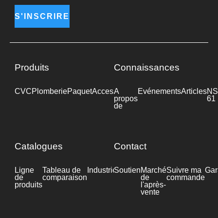
S'INSCRIRE
Produits
Connaissances
CVC
Plomberie
Paquet
Accessoires
A
Industrie
Evénements
Articles
NS
propos
61
de
Catalogues
Contact
Ligne
Tableau de
Industrie
Soutien
Fiche
Marché
Suivre ma
Gar
de
comparaison
technique
de
commande
produits
l'après-
vente