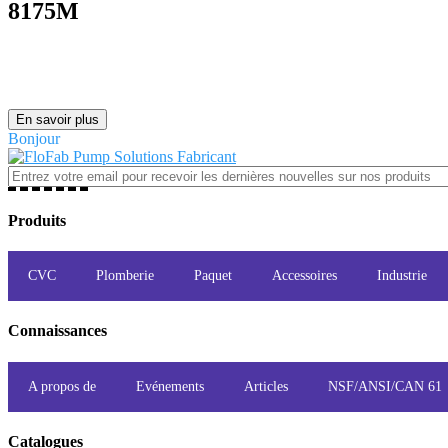
8175M
En savoir plus
Bonjour
Produits
CVC
Plomberie
Paquet
Accessoires
Industrie
Connaissances
A propos de
Evénements
Articles
NSF/ANSI/CAN 61
Catalogues