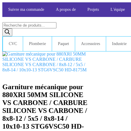
Skip
to
Suivre ma commande
A propos de
Projets
L'équipe
content
Recherche
de
produits
CVC
Plomberie
Paquet
Accessoires
Industrie
Garniture mécanique pour
880XRI 50MM SILICONE
VS CARBONE / CARBURE
SILICONE VS CARBONE /
8x8-12 / 5x5 / 8x8-14 /
10x10-13 STG6VSC50 HD-