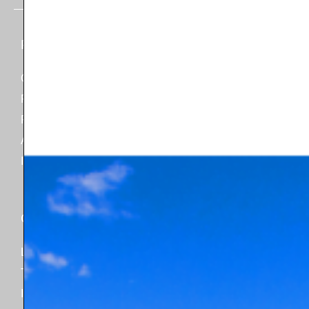
Produits
Connaissances
CVC
A propos de
Plomberie
Evénements
Paquet
Articles
Accessoires
NSF/ANSI/CAN 61
Industrie
Catalogues
Contact
Ligne de produits
Soutien
Tableau de comparaison
Marché de l'après-vente
Industrie
Suivre ma commande