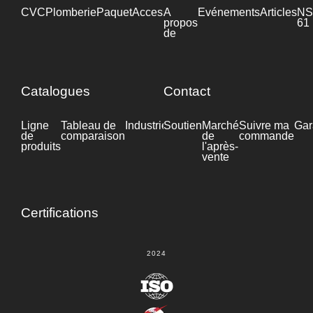
CVC
Plomberie
Paquet
Accessoires
A
Industrie
Evénements
Articles
NS
propos
61
de
Catalogues
Contact
Ligne
Tableau de
Industrie
Soutien
Fiche
Marché
Suivre ma
Gar
de
comparaison
technique
de
commande
produits
l'après-
vente
Certifications
2024