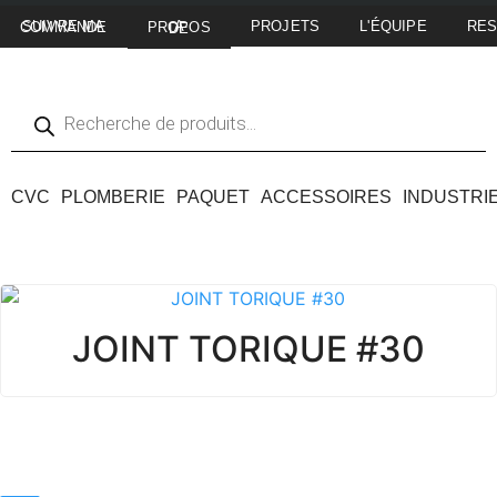
PROJETS
L'ÉQUIPE
RE
SUIVRE MA COMMANDE
A PROPOS DE
CVC
PLOMBERIE
PAQUET
ACCESSOIRES
INDUSTRI
JOINT TORIQUE #30