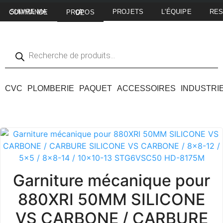
PROJETS
L'ÉQUIPE
RE
SUIVRE MA COMMANDE
A PROPOS DE
CVC
PLOMBERIE
PAQUET
ACCESSOIRES
INDUSTRI
Garniture mécanique pour
880XRI 50MM SILICONE
VS CARBONE / CARBURE