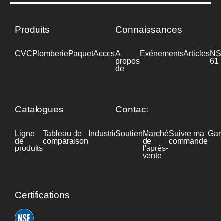
Produits
Connaissances
CVC
Plomberie
Paquet
Accessoires
A
Industrie
Evénements
Articles
NS
propos
61
de
Catalogues
Contact
Ligne
Tableau de
Industrie
Soutien
Fiche
Marché
Suivre ma
Gar
de
comparaison
technique
de
commande
produits
l'après-
vente
Certifications