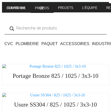
PROJETS
L'ÉQUIPE
RE
SUIVRE MA COMMANDE
A PROPOS DE
CVC
PLOMBERIE
PAQUET
ACCESSOIRES
INDUSTR
Portage Bronze 825 / 1025 / 3x3-10
Usure SS304 / 825 / 1025 / 3x3-10