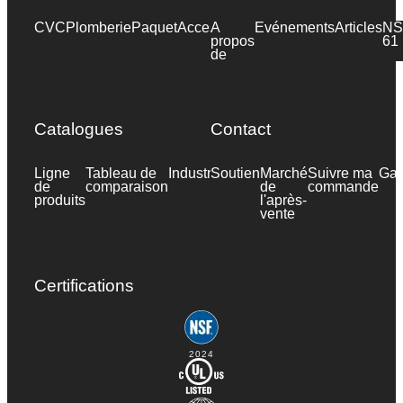
CVC
Plomberie
Paquet
Accessoires
A
Evénements
Industrie
Articles
NS
propos
61
de
Catalogues
Contact
Ligne
Tableau de
Industrie
Soutien
Fiche
Marché
Suivre ma
Gar
de
comparaison
technique
de
commande
produits
l'après-
vente
Certifications
2024