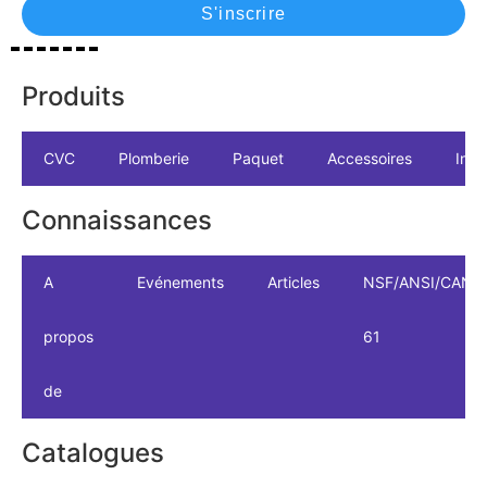
S'inscrire
Produits
CVC
Plomberie
Paquet
Accessoires
Indu
Connaissances
A
Evénements
Articles
NSF/ANSI/CAN
propos
61
de
Catalogues