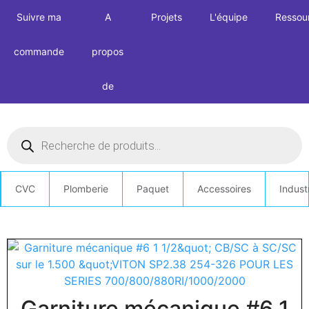
Suivre ma
A
Projets
L'équipe
Ressou
commande
propos
de
CVC
Plomberie
Paquet
Accessoires
Indust
Garniture mécanique #6 1