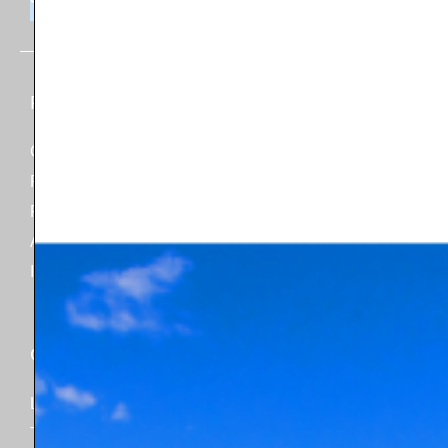
Produits
Connaissances
CVC
A propos de
Plomberie
Evénements
Paquet
Articles
Accessoires
NSF/ANSI/CAN 61
Industrie
Catalogues
Contact
Ligne de produits
Soutien
Tableau de comparaison
Marché de l'après-vente