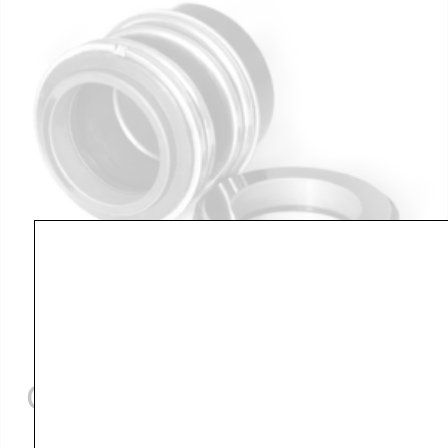
Garniture mécanique pour
PSM2 / PSM3-CDL3 /