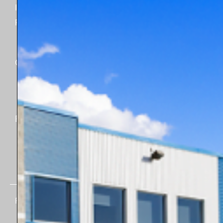
Industrie
Suivre ma commande
Fiche technique
Garantie
Certifications
2024
Rejoignez-nous
FloFab © 2026. Tous droits réservés.
Visiter l'ancien site web