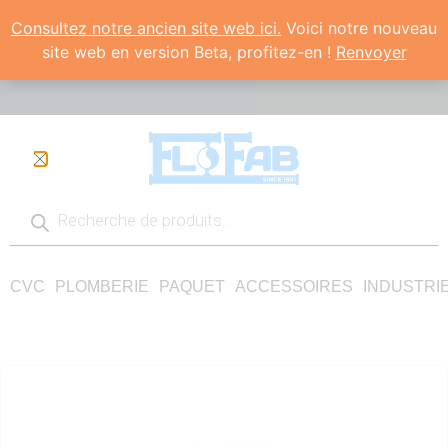
Consultez notre ancien site web ici.
Voici notre nouveau
site web en version Beta, profitez-en !
Renvoyer
CVC
PLOMBERIE
PAQUET
ACCESSOIRES
INDUSTRI