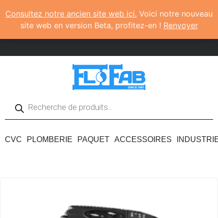
Consultez notre ancien site web ici.
Voici notre nouveau
site web en version Beta, profitez-en !
Renvoyer
CVC
PLOMBERIE
PAQUET
ACCESSOIRES
INDUSTRI