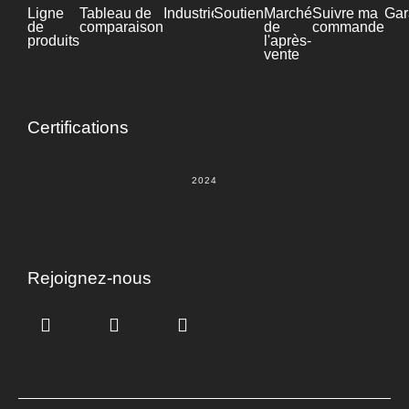
Ligne
Tableau de
Industrie
Soutien
Fiche
Marché
Suivre ma
Gar
de
comparaison
technique
de
commande
produits
l'après-
vente
Certifications
2024
Rejoignez-nous