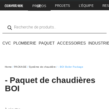
PROJETS
L'ÉQUIPE
RE
SUIVRE MA COMMANDE
A PROPOS DE
CVC
PLOMBERIE
PAQUET
ACCESSOIRES
INDUSTRI
Home
/
PACKAGE
/
Système de chaudière
/ - BOI Boiler Package
- Paquet de chaudières
BOI