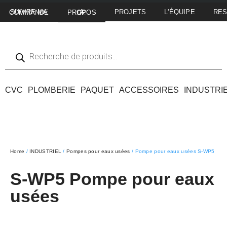
PROJETS
L'ÉQUIPE
RE
SUIVRE MA COMMANDE
A PROPOS DE
CVC
PLOMBERIE
PAQUET
ACCESSOIRES
INDUSTRI
Home
/
INDUSTRIEL
/
Pompes pour eaux usées
/ Pompe pour eaux usées S-WP5
S-WP5 Pompe pour eaux
usées