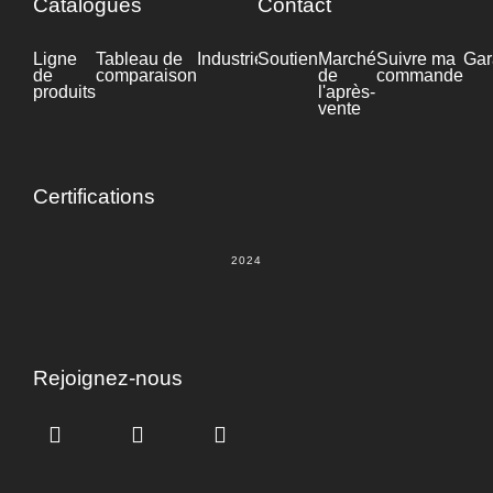
Catalogues
Contact
Ligne
Tableau de
Industrie
Soutien
Fiche
Marché
Suivre ma
Gar
de
comparaison
technique
de
commande
produits
l'après-
vente
Certifications
2024
Rejoignez-nous