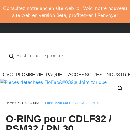
Consultez notre ancien site web ici.
Voici notre nouveau
site web en version Beta, profitez-en !
Renvoyer
CVC
PLOMBERIE
PAQUET
ACCESSOIRES
INDUSTRI
Home
/
PARTS
/
O-RING
/ O-RING pour CDLF32 / PSM32 / PN.30
O-RING pour CDLF32 /
PSM32 / PN.30