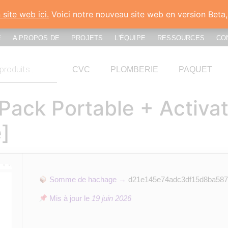
site web ici.
Voici notre nouveau site web en version Beta,
E
A PROPOS DE
PROJETS
L'ÉQUIPE
RESSOURCES
CO
CVC
PLOMBERIE
PAQUET
ck Portable + Activat
]
Somme de hachage →
d21e145e74adc3df15d8ba587
Mis à jour le
19 juin 2026