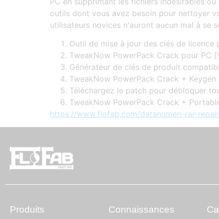
PC en supprimant les fichiers indésirables ou
outils dont vous avez besoin pour nettoyer vo
utilisateurs novices n'auront aucun mal à se s
Outil de mise à jour des clés de licence 
TweakNow PowerPack Crack pour PC [Ve
Générateur de clés de produit compatible
TweakNow PowerPack Crack + Keygen [
Téléchargez le patch pour débloquer tou
TweakNow PowerPack Crack + Portable 
https://www.flofab.com/datanumen-rar-repair-
Produits
Connaissances
Ca