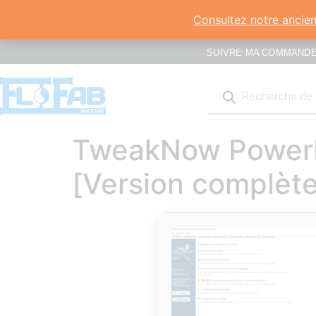
Consultez notre ancien 
SUIVRE MA COMMAND
TweakNow PowerPa
[Version complète