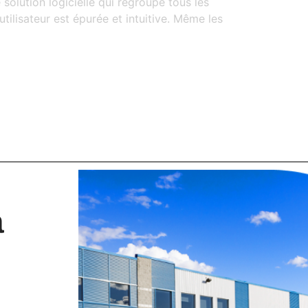
solution logicielle qui regroupe tous les
ilisateur est épurée et intuitive. Même les
a
S'INSCRIRE
ations