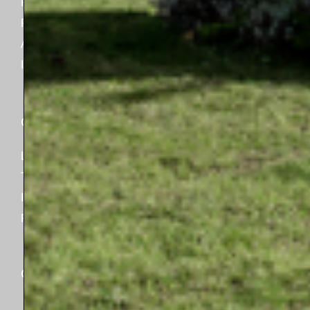
Plomberie
Evénements
Paquet
Articles
Accessoires
NSF/ANSI/CAN 61
Industrie
Catalogues
Contact
Ligne de produits
Soutien
Tableau de comparaison
Marché de l'après-vente
Industrie
Suivre ma commande
Fiche technique
Garantie
Certifications