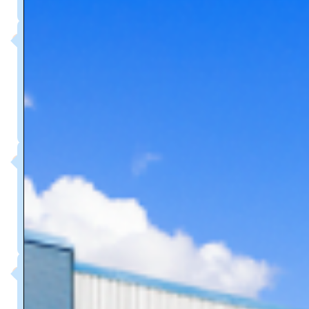
13 h 00 - 14 h 00
Sélection de l'équipement Logiciel de
formation
14:00 - 14:30
Q&AMP;R
14 h 30 - 15 h 00
Distribution des diplômes