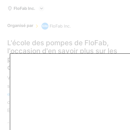
FloFab Inc.
Organisé par
FloFab Inc.
L'école des pompes de FloFab,
l'occasion d'en savoir plus sur les
pompes et sur notre large gamme
de produits FloFab.
Venez élargir vos connaissances sur différents
sujets concernant les
pompes centrifuges
. Nos
experts
seront heureux de partager leurs
connaissances et leur expertise avec vous !
Explorez des sujets tels que :
- Réparation et entretien adéquat des pompes