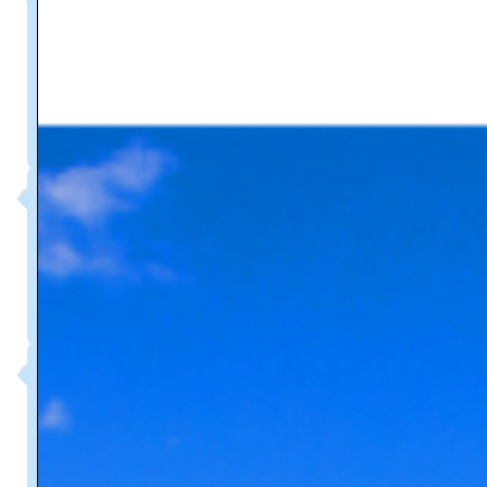
10 h 45 - 12 h 00
Informations techniques sur les
pompes, les moteurs et les variateurs
de vitesse
12h00 - 12h30
Dîner gastronomique offert
12:30 - 13:00
Vue d'ensemble des systèmes