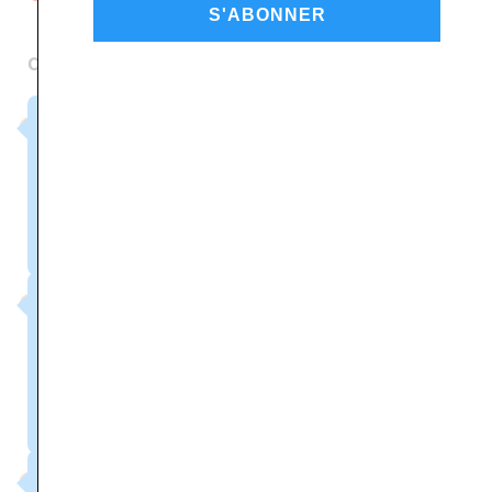
S'ABONNER
CALENDRIER
9h00 - 9h30
Introduction
9h30 - 10h30
Visite de l'usine