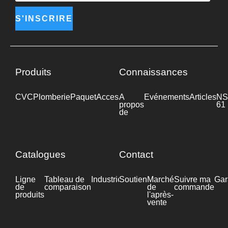
S'INSCRIRE
Produits
Connaissances
CVC
Plomberie
Paquet
Accessoires
A
Industrie
Evénements
Articles
NS
propos
61
de
Catalogues
Contact
Ligne
Tableau de
Industrie
Soutien
Fiche
Marché
Suivre ma
Gar
de
comparaison
technique
de
commande
produits
l'après-
vente