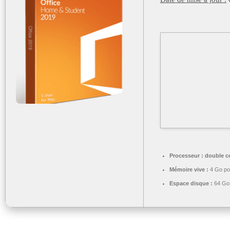
Processeur :
double cœ
Mémoire vive :
4 Go pou
Espace disque :
64 Go 