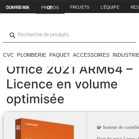
PROJETS
L'ÉQUIPE
RE
SUIVRE MA COMMANDE
A PROPOS DE
CVC
PLOMBERIE
PAQUET
ACCESSOIRES
INDUSTRI
Office 2021 ARM64 –
Licence en volume
optimisée
🧩 Somme de contrô
Date de mise à jour :