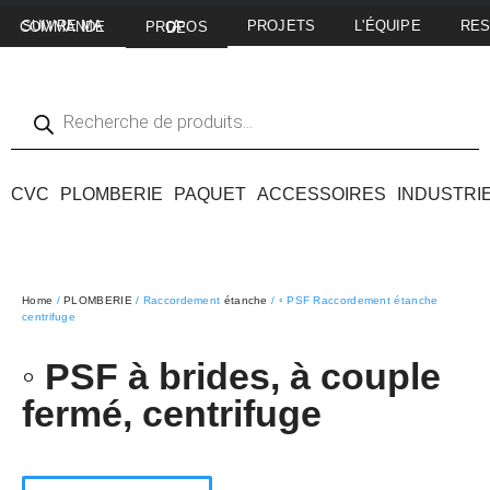
PROJETS
L'ÉQUIPE
RE
SUIVRE MA COMMANDE
A PROPOS DE
CVC
PLOMBERIE
PAQUET
ACCESSOIRES
INDUSTRI
Home
/
PLOMBERIE
/ Raccordement
étanche
/ ◦ PSF Raccordement étanche
centrifuge
◦ PSF à brides, à couple
fermé, centrifuge