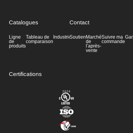
Catalogues
Contact
Ligne
Tableau de
Industrie
Soutien
Fiche
Marché
Suivre ma
Gar
de
comparaison
technique
de
commande
produits
l'après-
vente
Certifications
2024