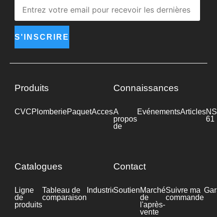
S'INSCRIRE
Produits
Connaissances
CVC
Plomberie
Paquet
Accessoires
A
Industrie
Evénements
Articles
NS
propos
61
de
Catalogues
Contact
Ligne
Tableau de
Industrie
Soutien
Fiche
Marché
Suivre ma
Gar
de
comparaison
technique
de
commande
produits
l'après-
vente