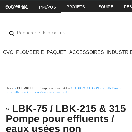
PROJETS
L'ÉQUIPE
RE
SUIVRE MA COMMANDE
A PROPOS DE
CVC
PLOMBERIE
PAQUET
ACCESSOIRES
INDUSTRI
Home
/
PLOMBERIE
/
Pompes submersibles
/ ◦ LBK-75 / LBK-215 & 315 Pompe
pour effluents / eaux usées non colmatable
◦ LBK-75 / LBK-215 & 315
Pompe pour effluents /
eaux usées non