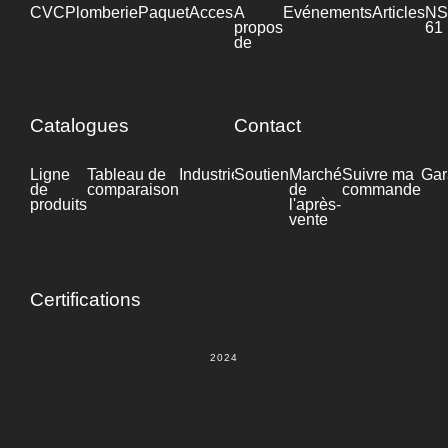
CVC
Plomberie
Paquet
Accessoires
A
Industrie
Evénements
Articles
NS
propos
61
de
Catalogues
Contact
Ligne
Tableau de
Industrie
Soutien
Fiche
Marché
Suivre ma
Gar
de
comparaison
technique
de
commande
produits
l'après-
vente
Certifications
2024