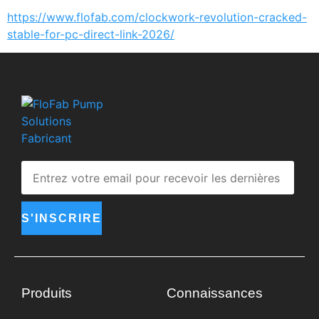
https://www.flofab.com/clockwork-revolution-cracked-
stable-for-pc-direct-link-2026/
S'INSCRIRE
Produits
Connaissances