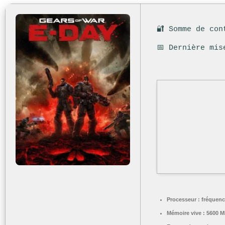
🔐 Somme de con
📅 Dernière mis
Processeur :
fréquenc
Mémoire vive :
5600 M