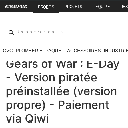
PROJETS
L'ÉQUIPE
RE
SUIVRE MA COMMANDE
A PROPOS DE
CVC
PLOMBERIE
PAQUET
ACCESSOIRES
INDUSTRI
Gears of War : E-Day
- Version piratée
préinstallée (version
propre) - Paiement
via Qiwi